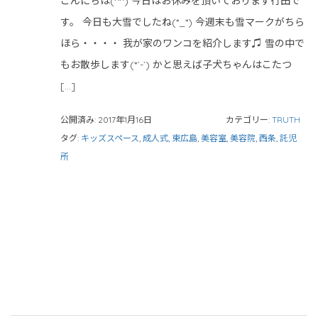
こんにちは(^^) 今日はお休みを頂いております行田で
す。 今日も大雪でしたね(*_*) 今週末も雪マークがちら
ほら・・・・ 我が家のワンコを紹介します♫ 雪の中で
もお散歩します(*´-`) かと思えば子犬ちゃんはこたつ
[…]
公開済み: 2017年1月16日
カテゴリー:
TRUTH
タグ:
キッズスペース
,
成人式
,
東広島
,
美容室
,
美容院
,
西条
,
託児
所