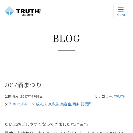
MENU
BLOG
2017酒まつり
公開済み: 2017年9月8日
カテゴリー:
TRUTH
タグ:
キッズルーム
,
成人式
,
東広島
,
美容室
,
西条
,
託児所
だいぶ過ごしやすくなってきましたね(*^ω^*)