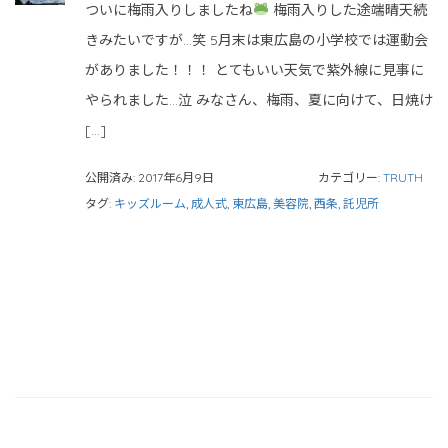
ついに梅雨入りしましたね
梅雨入りした途端晴天続
きみたいですが…笑 5月末は東広島の小学校では運動会
がありました！！！ とてもいい天気で紫外線に見事に
やられました…泣 みなさん、梅雨、夏に向けて、日焼け
[…]
公開済み: 2017年6月9日
カテゴリー:
TRUTH
タグ:
キッズルーム
,
成人式
,
東広島
,
美容院
,
西条
,
託児所