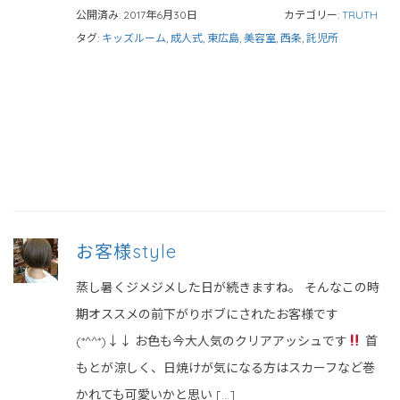
公開済み: 2017年6月30日
カテゴリー:
TRUTH
タグ:
キッズルーム
,
成人式
,
東広島
,
美容室
,
西条
,
託児所
お客様style
蒸し暑くジメジメした日が続きますね。 そんなこの時
期オススメの前下がりボブにされたお客様です
(*^^*)↓↓ お色も今大人気のクリアアッシュです
首
もとが涼しく、日焼けが気になる方はスカーフなど巻
かれても可愛いかと思い […]