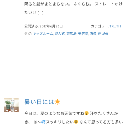
降ると髪がまとまらない。 ふくらむ。 ストレートかけ
たいけ […]
公開済み: 2017年6月23日
カテゴリー:
TRUTH
タグ:
キッズルーム
,
成人式
,
東広島
,
美容院
,
西条
,
託児所
暑い日には
今日は、夏のようなお天気ですね
汗をたくさんか
き、 あ〜
スッキリしたい
なんて思ってる方も多い