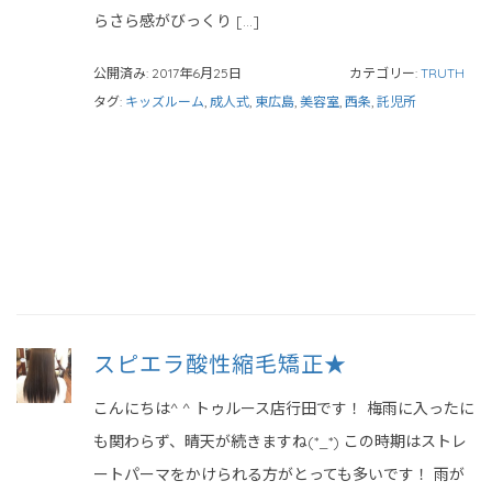
らさら感がびっくり […]
公開済み: 2017年6月25日
カテゴリー:
TRUTH
タグ:
キッズルーム
,
成人式
,
東広島
,
美容室
,
西条
,
託児所
スピエラ酸性縮毛矯正★
こんにちは^ ^ トゥルース店行田です！ 梅雨に入ったに
も関わらず、晴天が続きますね(*_*) この時期はストレ
ートパーマをかけられる方がとっても多いです！ 雨が