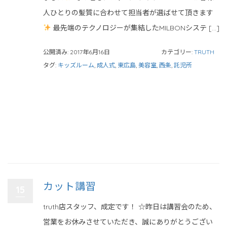
人ひとりの髪質に合わせて担当者が選ばせて頂きます
最先端のテクノロジーが集結したMILBONシステ […]
公開済み: 2017年6月16日
カテゴリー:
TRUTH
タグ:
キッズルーム
,
成人式
,
東広島
,
美容室
,
西条
,
託児所
カット講習
15
truth店スタッフ、成定です！ ☆昨日は講習会のため、
営業をお休みさせていただき、誠にありがとうござい