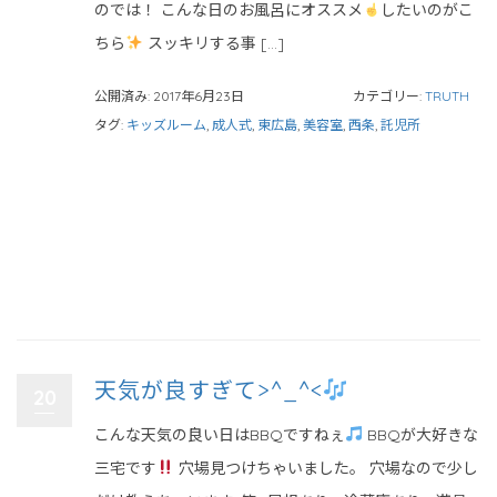
のでは！ こんな日のお風呂にオススメ
したいのがこ
ちら
スッキリする事 […]
公開済み: 2017年6月23日
カテゴリー:
TRUTH
タグ:
キッズルーム
,
成人式
,
東広島
,
美容室
,
西条
,
託児所
天気が良すぎて>^_^<
20
こんな天気の良い日はBBQですねぇ
BBQが大好きな
三宅です
穴場見つけちゃいました。 穴場なので少し