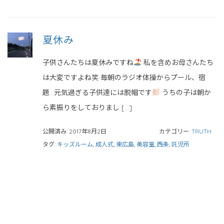
夏休み
子供さんたちは夏休みですね
私を含めお母さんたち
は大変ですよね笑 毎朝のラジオ体操からプール、宿
題…元気過ぎる子供達には脱帽です
うちの子は朝か
ら素振りをしておりまし […]
公開済み: 2017年8月2日
カテゴリー:
TRUTH
タグ:
キッズルーム
,
成人式
,
東広島
,
美容室
,
西条
,
託児所