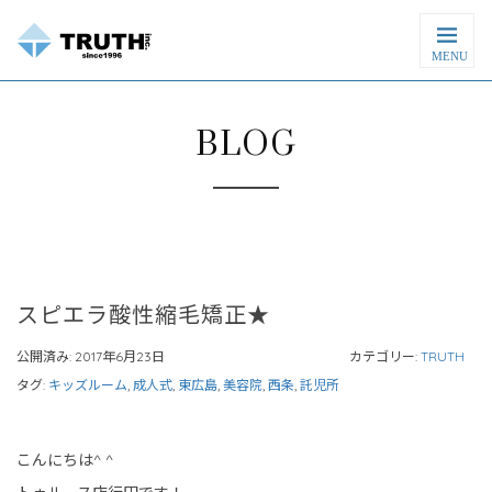
MENU
BLOG
スピエラ酸性縮毛矯正★
公開済み: 2017年6月23日
カテゴリー:
TRUTH
タグ:
キッズルーム
,
成人式
,
東広島
,
美容院
,
西条
,
託児所
こんにちは^ ^