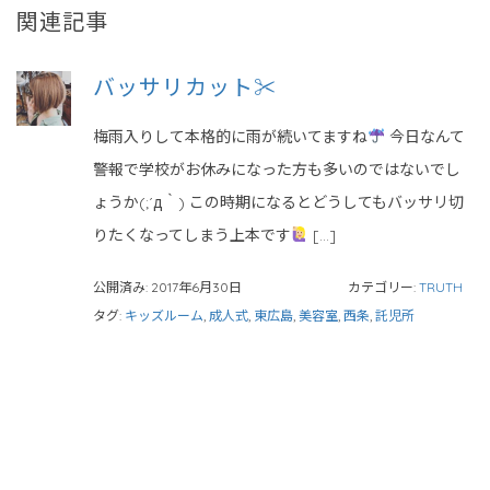
関連記事
バッサリカット✂︎
梅雨入りして本格的に雨が続いてますね
今日なんて
警報で学校がお休みになった方も多いのではないでし
ょうか(;´д｀) この時期になるとどうしてもバッサリ切
りたくなってしまう上本です
[…]
公開済み: 2017年6月30日
カテゴリー:
TRUTH
タグ:
キッズルーム
,
成人式
,
東広島
,
美容室
,
西条
,
託児所