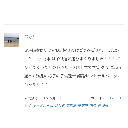
GW！！！
GWも終わりですね… 皆さんはどう過ごされましたか
ー？( ´ ▽ ` ) 私は子供達と遊びまくりました！！！ お
かげでぐったりのトゥルース店上本です笑 久々に沢山
遊べて満足の様子の子供達☆ 姫路セントラルパークに
行ったり […]
公開済み: 2017年5月8日
カテゴリー:
TRUTH
タグ:
キッズルーム
,
成人式
,
東広島
,
美容室
,
西条
,
託児所