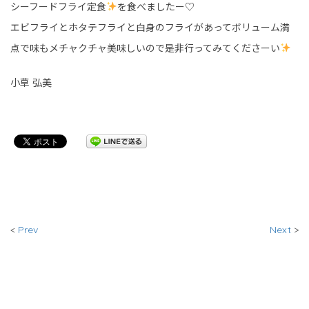
シーフードフライ定食
を食べましたー♡
エビフライとホタテフライと白身のフライがあってボリューム満
点で味もメチャクチャ美味しいので是非行ってみてくださーい
小草 弘美
<
Prev
Next
>