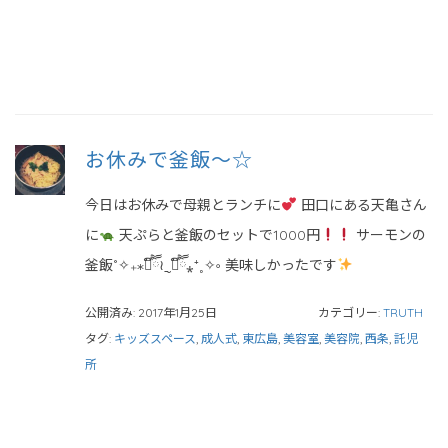
お休みで釜飯〜☆
今日はお休みで母親とランチに
田口にある天亀さん
に
天ぷらと釜飯のセットで1000円
サーモンの
釜飯˚✧₊⁎❝᷀ົཽ≀ˍ̮ ❝᷀ົཽ⁎⁺˳✧༚ 美味しかったです
公開済み: 2017年1月25日
カテゴリー:
TRUTH
タグ:
キッズスペース
,
成人式
,
東広島
,
美容室
,
美容院
,
西条
,
託児
所