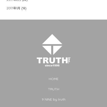
2017年1月
(18)
HOME
TRUTH
9 NINE by truth