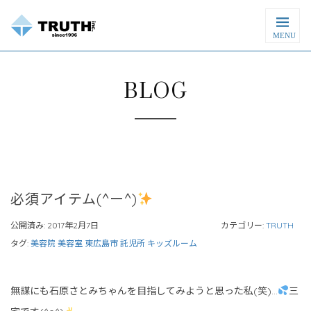
MENU
BLOG
必須アイテム(^ー^)
公開済み: 2017年2月7日
カテゴリー:
TRUTH
タグ:
美容院 美容室 東広島市 託児所 キッズルーム
無謀にも石原さとみちゃんを目指してみようと思った私(笑)…
三