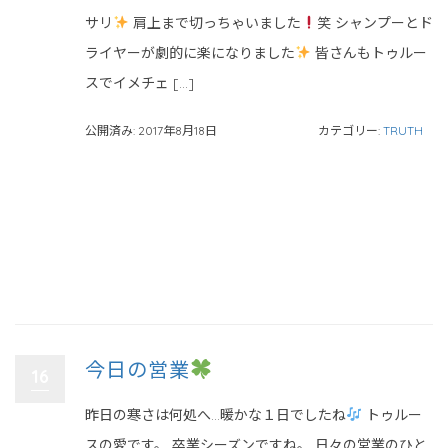
サリ
肩上まで切っちゃいました
笑 シャンプーとド
ライヤーが劇的に楽になりました
皆さんもトゥルー
スでイメチェ […]
公開済み: 2017年8月18日
カテゴリー:
TRUTH
今日の営業
16
昨日の寒さは何処へ…暖かな１日でしたね
トゥルー
スの愛です。 卒業シーズンですね。 日々の営業のひと