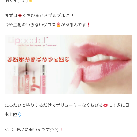
宅です(^o^)
まずは
くちびるからプルプルに ！
今や注射のいらないグロス
があるんです
たったひと塗りするだけでボリューミーなくちびる
に！遂に日
本上陸
私…新商品に弱いんです(^.^)